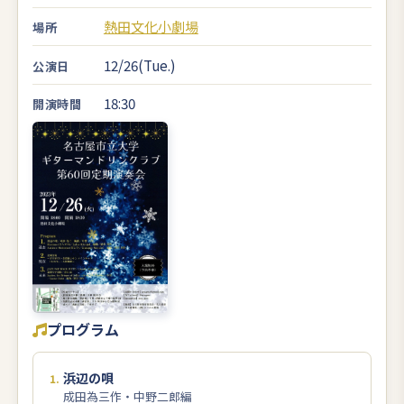
熱田文化小劇場
場所
12/26(Tue.)
公演日
18:30
開演時間
プログラム
浜辺の唄
成田為三作・中野二郎編