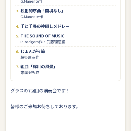
G.Manente作
独創的序曲「国境なし」
G.Manente作
千と千尋の神隠しメドレー
THE SOUND OF MUSIC
R.Rodgers作・武藤理恵編
じょんがら節
藤掛康幸作
組曲「錦川の風景」
末廣健児作
グラスの7回目の演奏会です！
皆様のご来場お待ちしております。