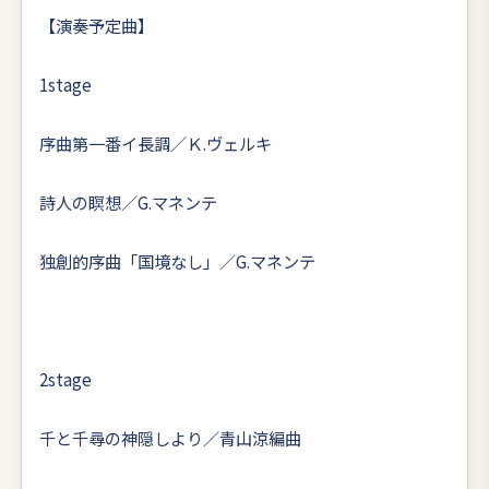
【演奏予定曲】
1stage
序曲第一番イ長調／Ｋ.ヴェルキ
詩人の瞑想／G.マネンテ
独創的序曲「国境なし」／G.マネンテ
2stage
千と千尋の神隠しより／青山涼編曲