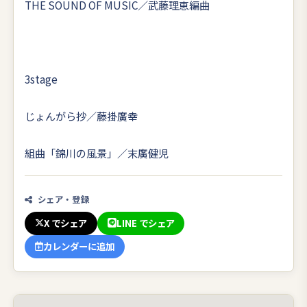
THE SOUND OF MUSIC／武藤理恵編曲
3stage
じょんがら抄／藤掛廣幸
組曲「錦川の風景」／末廣健児
シェア・登録
X でシェア
LINE でシェア
カレンダーに追加