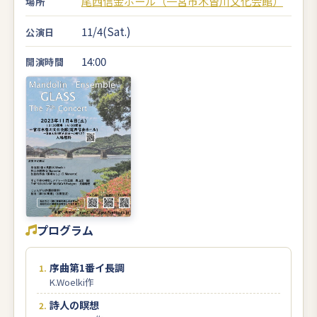
尾西信金ホール（一宮市木曽川文化会館）
場所
11/4(Sat.)
公演日
14:00
開演時間
プログラム
序曲第1番イ長調
K.Woelki作
詩人の瞑想