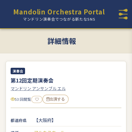
Mandolin Orchestra Portal
マンドリン演奏会でつながる新たなSNS
詳細情報
演奏会
第12回定期演奏会
マンドリン アンサンブル エル
53 回閲覧
出演する
【大阪府】
都道府県