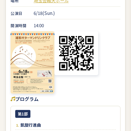
埼玉会館大ホール
場所
6/18(Sun.)
公演日
14:00
開演時間
プログラム
第1部
凱旋行進曲