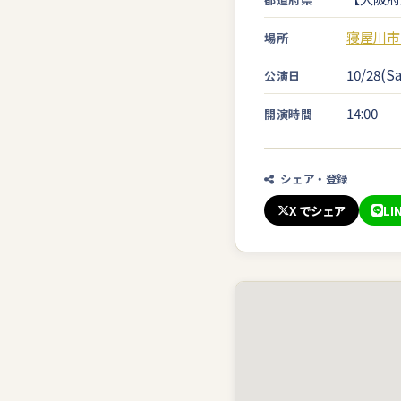
寝屋川市
場所
10/28(Sa
公演日
14:00
開演時間
シェア・登録
X でシェア
LI