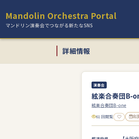
Mandolin Orchestra Portal
マンドリン演奏会でつながる新たなSNS
詳細情報
演奏会
絃楽合奏団B-o
絃楽合奏団B-one
61 回閲覧
出
【大阪府
都道府県