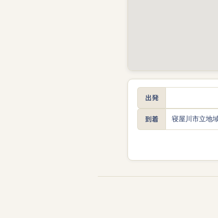
出発
到着