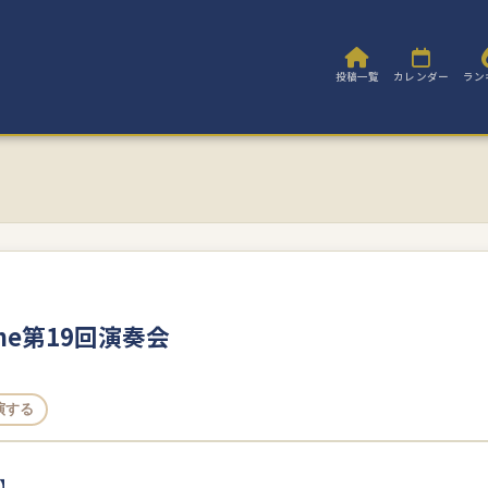
投稿一覧
カレンダー
ラン
ne第19回演奏会
演する
】