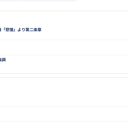
番「悲愴」より第二楽章
長調