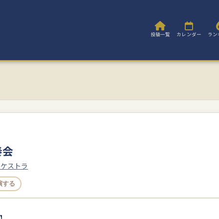
投稿一覧
カレンダー
ラン
奏会
ーケストラ
演する
】