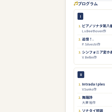
プログラム
I
ピアノソナタ第八
L.v.Beethoven作
追憶！.
P. Silvestri作
シンフォニア変ホ
V. Bellini作
II
Intrada I ples
V.Sunko作
舞踊詩
大栗 裕作
ソナタイ短調