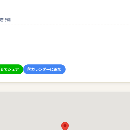
石村隆行編
」
NE でシェア
カレンダーに追加