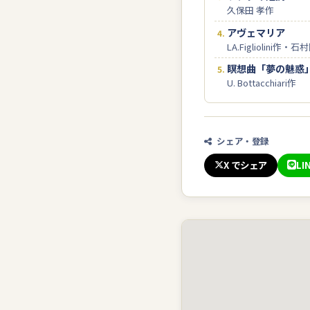
久保田 孝作
アヴェマリア
LA.Figliolini作・
瞑想曲「夢の魅惑
U. Bottacchiari作
シェア・登録
X でシェア
LI