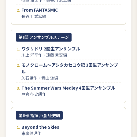
From FANTASMIC
長谷川 武宏編
第Ⅱ部 アンサンブルステージ
ワタリドリ 2回生アンサンブル
川上 洋平作・遠藤 秀安編
モノクローム～アシタカセコウ記 3回生アンサンブ
ル
久石譲作・青山 涼編
The Summer Wars Medley 4回生アンサンブル
戸倉 征史朗作
第Ⅲ部 指揮 戸倉 征史朗
Beyond the Skies
末廣健児作