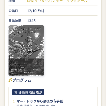
阪南市立文化センター サラダホール
場所
12/10(Fri.)
公演日
13:15
開演時間
プログラム
第Ⅰ部 指揮 石田 理沙
マー・ドックから最後の وأ手紙
得能 雅徳作・長谷川 武宏編