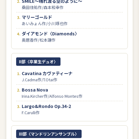
SMILE～晴れ渡る空のように～
桑田佳祐作/森本和幸作
マリーゴールド
あいみょん作/小川琢也作
ダイアモンド〈Diamonds〉
奥居香作/松本謙作
II部〈卒業生デュオ〉
Cavatina カヴァティーナ
J.Cadma作/T.Otai作
Bossa Nova
Irina.Kircher作/Alfonso Montes作
Largo&Rondo Op.34-2
F.Carulli作
III部〈マンドリンアンサンブル〉