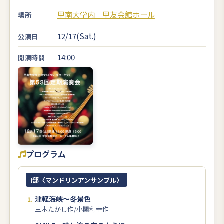
甲南大学内 甲友会館ホール
場所
12/17(Sat.)
公演日
14:00
開演時間
プログラム
I部〈マンドリンアンサンブル〉
津軽海峡～冬景色
三木たかし作/小関利幸作