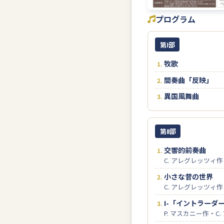
プログラム
第Ⅰ部
牧歌
間奏曲「反映」
異国風舞曲
第Ⅱ部
交響的前奏曲
C. アレグレッツィ作
小さな昔の世界
C. アレグレッツィ作
I-「イントラーダ
P. マスカニー作・C