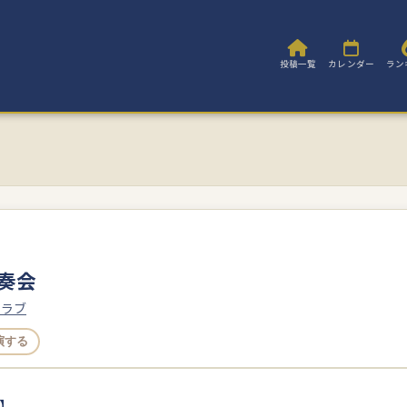
投稿一覧
カレンダー
ラン
演奏会
クラブ
演する
】