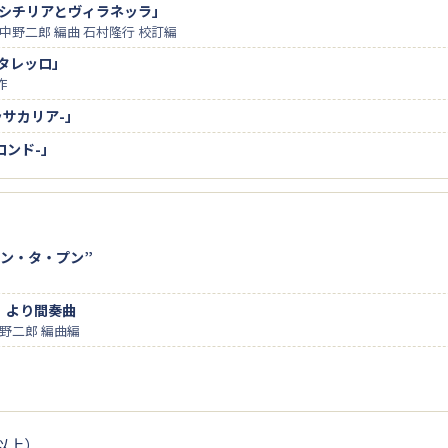
列-シチリアとヴィラネッラ」
・中野二郎 編曲 石村隆行 校訂編
ルタレッロ」
作
ッサカリア-」
ロンド-」
プン・タ・プン”
」より間奏曲
中野二郎 編曲編
生以上）