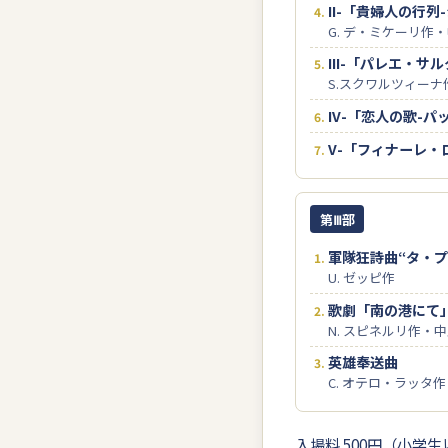
II-「貴婦人の行
G. デ・ミケーリ作
III-「パレエ・サ
S.スクワルツィーナ
IV-「恋人の歌-パ
V-「フィナーレ・
第Ⅲ部
軍隊狂詩曲“タ・
U. ゼッピ作
歌劇「南の港にて
N. スピネルリ作・
英雄奉送曲
C. オテロ・ラッタ作
入場料 500円（小学