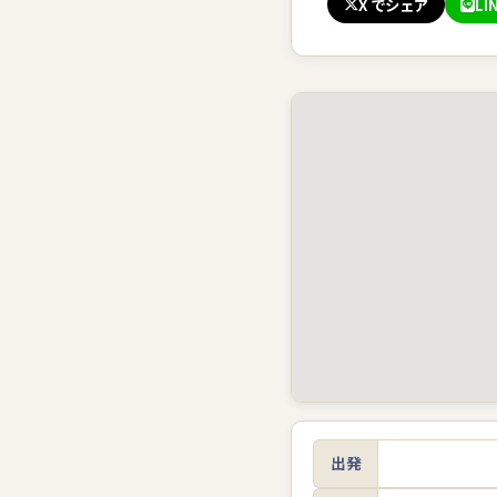
X でシェア
LI
出発