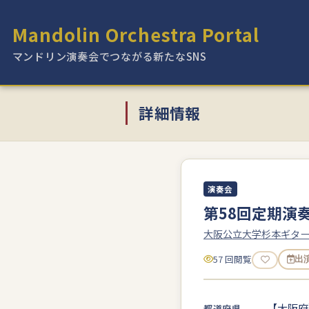
Mandolin Orchestra Portal
マンドリン演奏会でつながる新たなSNS
詳細情報
演奏会
第58回定期演
大阪公立大学杉本ギタ
57 回閲覧
出
【大阪府
都道府県