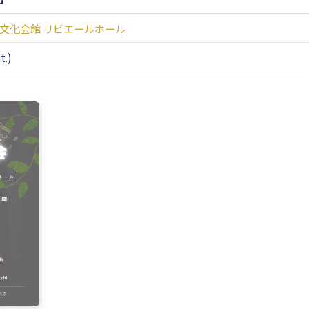
文化会館 リビエールホール
t.)