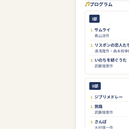
プログラム
I部
サムライ
青山涼作
リスボンの恋人た
湯浅隆作・森本和幸
いのちを紡ぐうた
武藤理恵作
II部
ジブリメドレー
旅路
武藤理恵作
さんぽ
大村慎一作