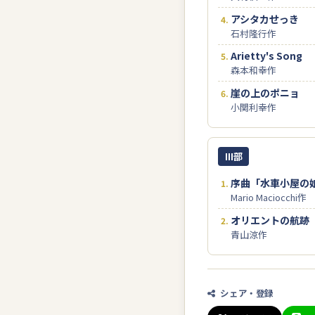
アシタカせっき
石村隆行作
Arietty's Song
森本和幸作
崖の上のポニョ
小関利幸作
III部
序曲「水車小屋の
Mario Maciocchi作
オリエントの航跡
青山涼作
シェア・登録