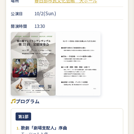
春日部市民文化会館 大ホール
場所
10/2(Sun.)
公演日
13:30
開演時間
プログラム
第1部
歌劇「劇場支配人」序曲
モーツァルト作