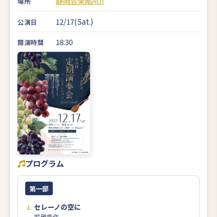
静岡音楽館AOI
場所
12/17(Sat.)
公演日
18:30
開演時間
プログラム
第一部
セレーノの空に
堀雅貴作