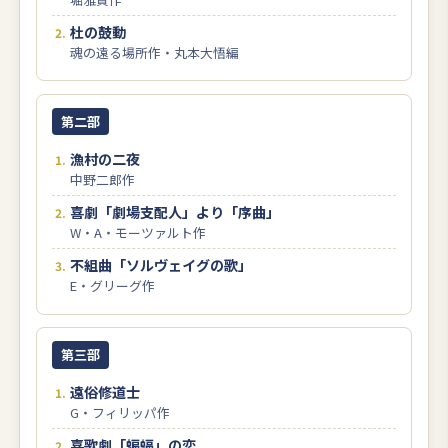
杜の鼓動
魂の遠る場所作・丸本大悟編
第二部
漁村の二夜
中野二郎作
喜劇「劇場支配人」より「序曲」
W・A・モーツァルト作
不組曲「ソルヴェイグの歌」
E・グリーグ作
第三部
遠俗修道士
G・フィリッパ作
喜歌劇「蝙蝠」の恋