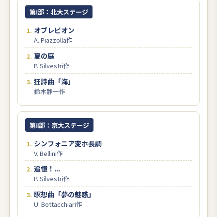
第Ⅰ部：北大ステージ
オブレビオン
A. Piazzolla作
夏の庭
P. Silvestri作
狂詩曲「海」
鈴木静一作
第Ⅱ部：京大ステージ
シンフォニア変ホ長調
V. Bellini作
追憶！...
P. Silvestri作
瞑想曲「夢の魅惑」
U. Bottacchiari作