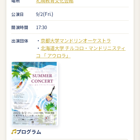
札幌教育文化会館
場所
9/2(Fri.)
公演日
17:30
開演時間
・
京都大学マンドリンオーケストラ
出演団体
・
北海道大学 チルコロ・マンドリニスティ
コ 「 アウロラ」
プログラム