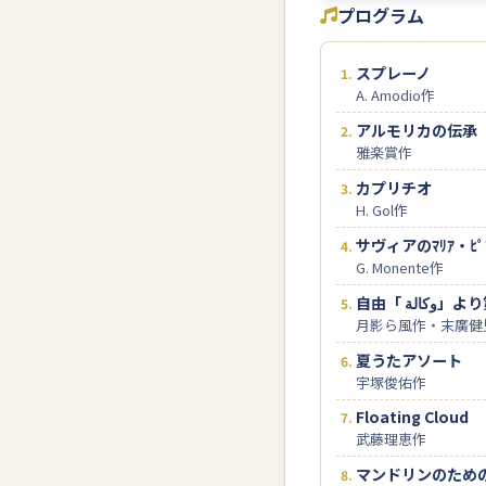
プログラム
スプレーノ
A. Amodio作
アルモリカの伝承
雅楽賞作
カプリチオ
H. Gol作
サヴィアのﾏﾘｱ・ﾋ
G. Monente作
自由「 الة
月影ら風作・末廣健
夏うたアソート
宇塚俊佑作
Floating Cloud
武藤理恵作
マンドリンのため