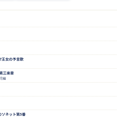
ﾟｱ王女の予言歌
وك」より第三楽章
児編
のソネット第5番