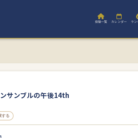
投稿一覧
カレンダー
ラン
ンサンブルの午後14th
演する
】