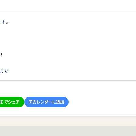
ート。
！
まで
NE でシェア
カレンダーに追加