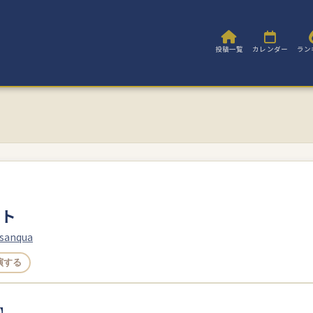
投稿一覧
カレンダー
ラン
ート
asanqua
演する
】