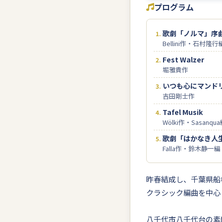
プログラム
歌劇「ノルマ」序
Bellini作・石村隆行
Fest Walzer
堀雅貴作
いつも心にマンド
吉田剛士作
Tafel Musik
Wölki作・Sasanqu
歌劇「はかなき人
Falla作・鈴木静一編
昨春結成し、千葉県船
クラシック編曲を中心
八千代市八千代台の素