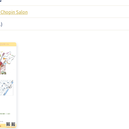
hopin Salon
.)