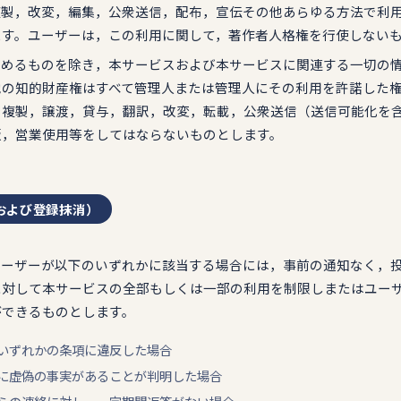
複製，改変，編集，公衆送信，配布，宣伝その他あらゆる方法で利
ます。ユーザーは，この利用に関して，著作者人格権を行使しない
の定めるものを除き，本サービスおよび本サービスに関連する一切の
他の知的財産権はすべて管理人または管理人にその利用を許諾した
で複製，譲渡，貸与，翻訳，改変，転載，公衆送信（送信可能化を
版，営業使用等をしてはならないものとします。
および登録抹消）
，ユーザーが以下のいずれかに該当する場合には，事前の通知なく，
に対して本サービスの全部もしくは一部の利用を制限しまたはユー
ができるものとします。
約のいずれかの条項に違反した場合
事項に虚偽の事実があることが判明した場合