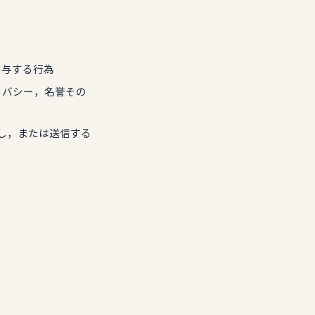
供与する行為
イバシー，名誉その
稿し，または送信する