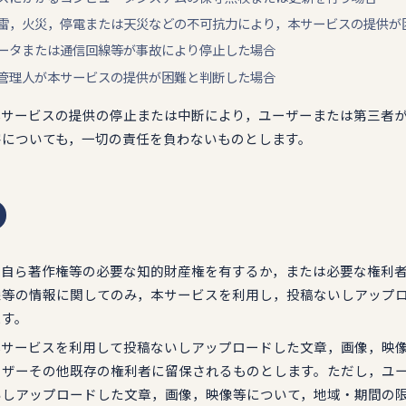
，落雷，火災，停電または天災などの不可抗力により，本サービスの提供
ピュータまたは通信回線等が事故により停止した場合
他，管理人が本サービスの提供が困難と判断した場合
，本サービスの提供の停止または中断により，ユーザーまたは第三者
害についても，一切の責任を負わないものとします。
は，自ら著作権等の必要な知的財産権を有するか，または必要な権利
像等の情報に関してのみ，本サービスを利用し，投稿ないしアップ
ます。
が本サービスを利用して投稿ないしアップロードした文章，画像，映
ーザーその他既存の権利者に留保されるものとします。ただし，ユ
いしアップロードした文章，画像，映像等について，地域・期間の