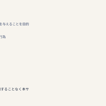
感を与えることを目的
行為
知することなく本サ
。