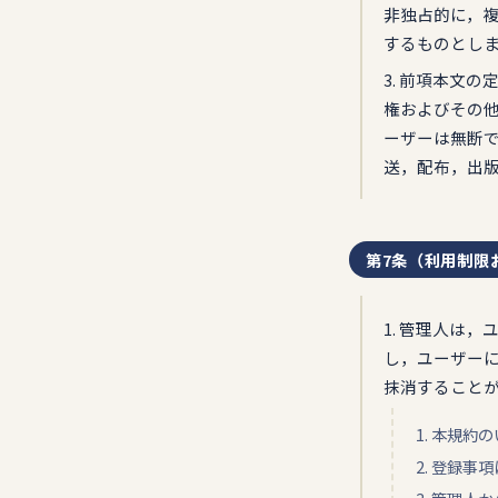
非独占的に，
するものとし
3. 前項本文
権およびその
ーザーは無断
送，配布，出
第7条（利用制限
1. 管理人は
し，ユーザー
抹消すること
1. 本規
2. 登録