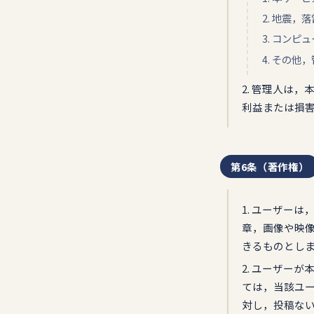
2. 地震
3. コン
4. その
2. 管理人は
利益または損
第6条（著作権）
1. ユーザー
章，画像や映
きるものとし
2. ユーザー
ては，当該ユ
対し，投稿な