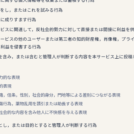
セスをし，またはこれを試みる行為
ザーに成りすます行為
サービスに関連して，反社会的勢力に対して直接または間接に利益を
本サービスの他のユーザーまたは第三者の知的財産権，肖像権，プラ
は利益を侵害する行為
表現を含み，または含むと管理人が判断する内容を本サービス上に投
暴力的な表現
性的表現
，国籍，信条，性別，社会的身分，門地等による差別につながる表現
，自傷行為，薬物乱用を誘引または助長する表現
他反社会的な内容を含み他人に不快感を与える表現
目的とし，または目的とすると管理人が判断する行為