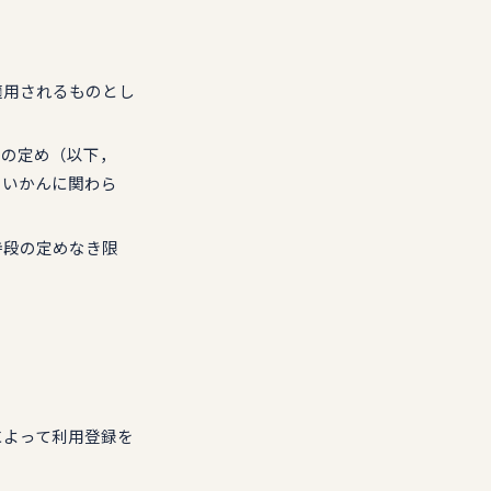
適用されるものとし
種の定め（以下，
のいかんに関わら
特段の定めなき限
によって利用登録を