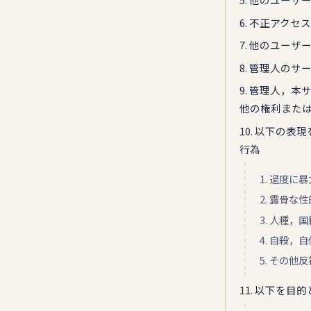
6. 不正アク
7. 他のユー
8. 管理人の
9. 管理人，
他の権利また
10. 以下の
行為
1. 過度に
2. 露骨な
3. 人種
4. 自殺
5. その
11. 以下を