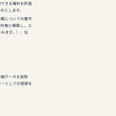
用できる権利を許諾
ものとします。
情報についての著作
権利者に帰属し，ユ
含みます。），伝
投稿データを削除
ザーとしての登録を