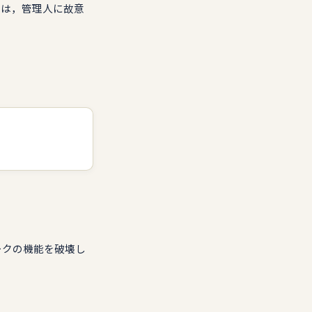
害は，管理人に故意
。
ークの機能を破壊し