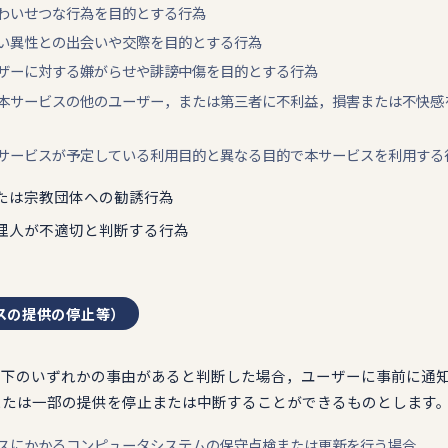
為やわいせつな行為を目的とする行為
のない異性との出会いや交際を目的とする行為
ユーザーに対する嫌がらせや誹謗中傷を目的とする行為
人，本サービスの他のユーザー，または第三者に不利益，損害または不快
他本サービスが予定している利用目的と異なる目的で本サービスを利用する
動または宗教団体への勧誘行為
，管理人が不適切と判断する行為
スの提供の停止等）
，以下のいずれかの事由があると判断した場合，ユーザーに事前に通
または一部の提供を停止または中断することができるものとします
ービスにかかるコンピュータシステムの保守点検または更新を行う場合