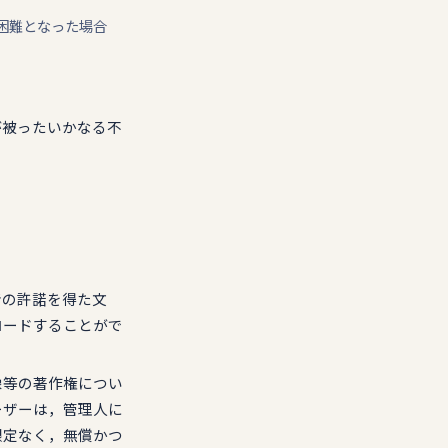
が困難となった場合
が被ったいかなる不
者の許諾を得た文
ロードすることがで
像等の著作権につい
ーザーは，管理人に
限定なく，無償かつ